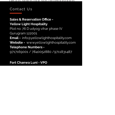
de los siglos por sus antepasados.
Contact Us
Sales & Reservation Office -
Yellow Light Hospitality
Plot no. 76 D udyog vihar phase IV
Gurugram 122001
Email -
info@yellowlighthospitality.com
Website -
www.yellowlighthospitality.com
Telephone Numbers -
9717169001
/
7840052880
/9711831487
Fort Chanwa Luni -
VPO
Luni, Dist. Jodhpur, Rajasthan, INDIA
Email -
info@fortchanwa.com
Telephone Numbers -
02931-284216
-
02931-284001
Site Links
Activities
History
Corporate Events